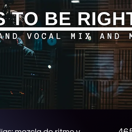
46
ías: mezcla de ritmo y